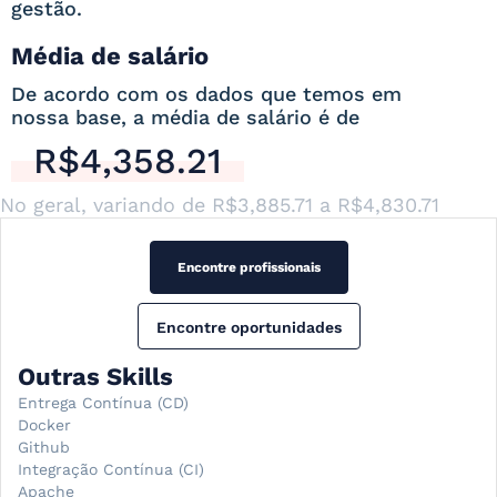
gestão.
Média de salário
De acordo com os dados que temos em
nossa base, a média de salário é de
R$4,358.21
No geral, variando de
R$3,885.71
a
R$4,830.71
Encontre profissionais
Encontre oportunidades
Outras Skills
Entrega Contínua (CD)
Docker
Github
Integração Contínua (CI)
Apache