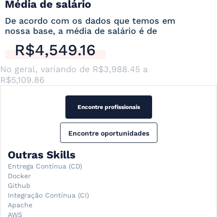
Média de salário
De acordo com os dados que temos em
nossa base, a média de salário é de
R$4,549.16
No geral, variando de
R$3,988.45
a
R$5,109.86
Encontre profissionais
Encontre oportunidades
Outras Skills
Entrega Contínua (CD)
Docker
Github
Integração Contínua (CI)
Apache
AWS