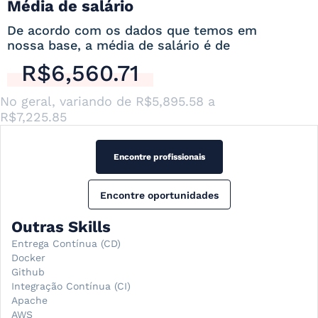
Média de salário
De acordo com os dados que temos em
nossa base, a média de salário é de
R$6,560.71
No geral, variando de
R$5,895.58
a
R$7,225.85
Encontre profissionais
Encontre oportunidades
Outras Skills
Entrega Contínua (CD)
Docker
Github
Integração Contínua (CI)
Apache
AWS