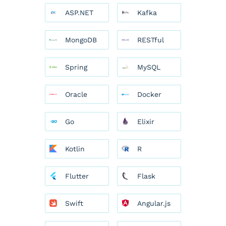
ASP.NET
Kafka
MongoDB
RESTful
Spring
MySQL
Oracle
Docker
Go
Elixir
Kotlin
R
Flutter
Flask
Swift
Angular.js