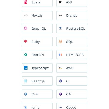
Scala
iOS
Next.js
Django
GraphQL
PostgreSQL
Ruby
SQL
FastAPI
HTML/CSS
Typescript
AWS
React.js
C
C++
C#
Ionic
Cobol