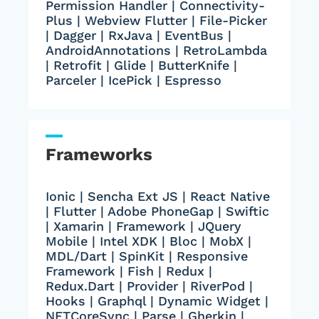
Permission Handler | Connectivity-
Plus | Webview Flutter | File-Picker
| Dagger | RxJava | EventBus |
AndroidAnnotations | RetroLambda
| Retrofit | Glide | ButterKnife |
Parceler | IcePick | Espresso
Frameworks
Ionic | Sencha Ext JS | React Native
| Flutter | Adobe PhoneGap | Swiftic
| Xamarin | Framework | JQuery
Mobile | Intel XDK | Bloc | MobX |
MDL/Dart | SpinKit | Responsive
Framework | Fish | Redux |
Redux.Dart | Provider | RiverPod |
Hooks | Graphql | Dynamic Widget |
NETCoreSync | Parse | Gherkin |