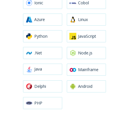
Ionic
Cobol
Azure
Linux
Python
JavaScript
.Net
Node.js
Java
Mainframe
Delphi
Android
PHP