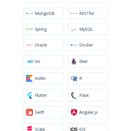
MongoDB
RESTful
Spring
MySQL
Oracle
Docker
Go
Elixir
Kotlin
R
Flutter
Flask
Swift
Angular.js
Scala
iOS