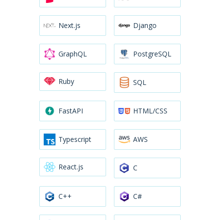
Next.js
Django
GraphQL
PostgreSQL
Ruby
SQL
FastAPI
HTML/CSS
Typescript
AWS
React.js
C
C++
C#