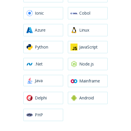
Ionic
Cobol
Azure
Linux
Python
JavaScript
.Net
Node.js
Java
Mainframe
Delphi
Android
PHP