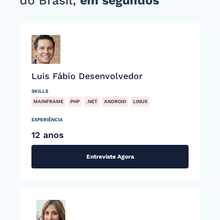
do Brasil,
em segundos
Luis Fábio Desenvolvedor
SKILLS
MAINFRAME
PHP
.NET
ANDROID
LINUX
EXPERIÊNCIA
12 anos
Entreviste Agora