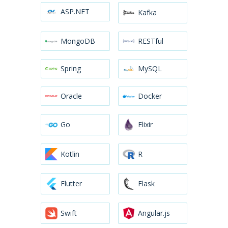
ASP.NET
Kafka
MongoDB
RESTful
Spring
MySQL
Oracle
Docker
Go
Elixir
Kotlin
R
Flutter
Flask
Swift
Angular.js