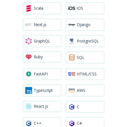
Scala
iOS
Next.js
Django
GraphQL
PostgreSQL
Ruby
SQL
FastAPI
HTML/CSS
Typescript
AWS
React.js
C
C++
C#