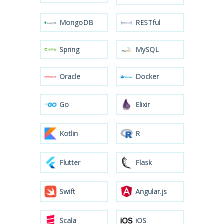
MongoDB
RESTful
Spring
MySQL
Oracle
Docker
Go
Elixir
Kotlin
R
Flutter
Flask
Swift
Angular.js
Scala
iOS