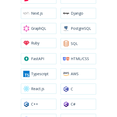
Next.js
Django
GraphQL
PostgreSQL
Ruby
SQL
FastAPI
HTML/CSS
Typescript
AWS
React.js
C
C++
C#