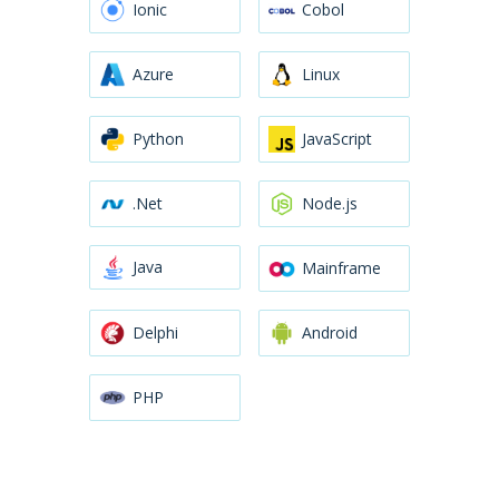
Ionic
Cobol
Azure
Linux
Python
JavaScript
.Net
Node.js
Java
Mainframe
Delphi
Android
PHP