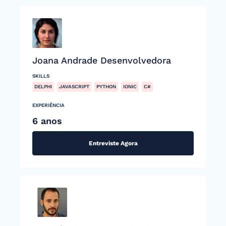
Joana Andrade Desenvolvedora
SKILLS
DELPHI
JAVASCRIPT
PYTHON
IONIC
C#
EXPERIÊNCIA
6 anos
Entreviste Agora